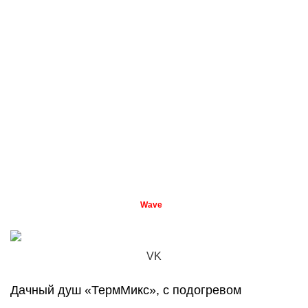
Наш Каталог
Сушилки и Коптильни
Станки для производства строительных блоков
Умывальники для дачи
Котлы отопления
Измельчители зерна
Стеллажи
Доильные аппараты
ТехноМаш
2020 CREATED BY
Studio
. Премиальные решения
Wave
для электронной коммерции
VK
Дачный душ «ТермМикс», с подогревом