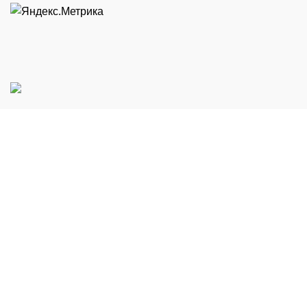
Завод изготовитель Бытового и Сельскохозяйственного
оборудования.
Россия, Челябинская обл., г.Миасс, Тургоякское шоссе,
7.
Телефон: +7 (904) 304-22-51
+7 (905) 838-22-00
E-Mail: tm89043042251@yandex.ru
Часы работы с ПН.-ПТ,. с 09:00 до 18:00 (от МСК +2)
О Компании