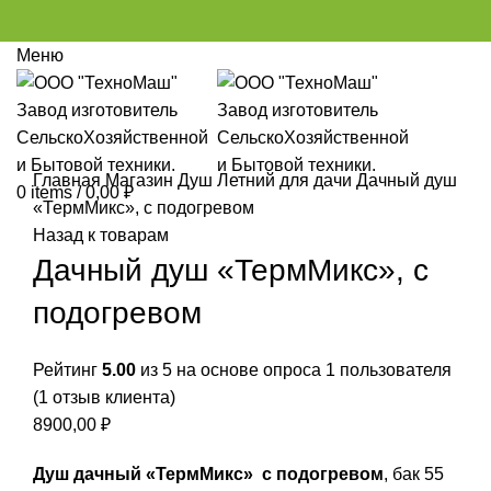
Меню
Click to enlarge
Главная
Магазин
Душ Летний для дачи
Дачный душ
0
items
/
0,00
₽
«ТермМикс», с подогревом
Назад к товарам
Дачный душ «ТермМикс», с
подогревом
Рейтинг
5.00
из 5 на основе опроса
1
пользователя
(
1
отзыв клиента)
8900,00
₽
Душ дачный «ТермМикс» c подогревом
, бак 55